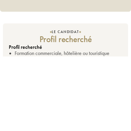
LE CANDIDAT
Profil recherché
Profil recherché
Formation commerciale, hôtelière ou touristique
Expérience souhaitée dans l’hôtellerie,
l’événementiel ou le secteur MICE
Sens du service client et excellent relationnel
Rigueur, organisation et esprit d’équipe
Autonomie et capacité à gérer plusieurs dossiers
simultanément